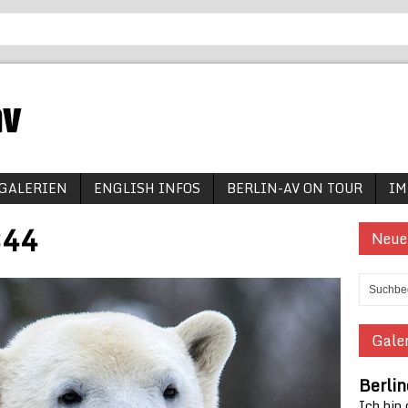
GALERIEN
ENGLISH INFOS
BERLIN-AV ON TOUR
IM
344
Neue
Galer
Berlin
Ich bin