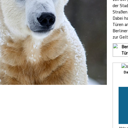
der Sta
Straßen
Dabei ha
Türen a
Berliner
zur Gelt
Da
Mehr 