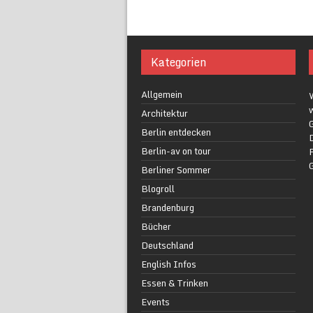
Kategorien
Allgemein
w
Architektur
G
Berlin entdecken
Berlin-av on tour
F
Berliner Sommer
Blogroll
Brandenburg
Bücher
Deutschland
English Infos
Essen & Trinken
Events