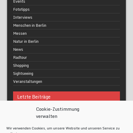
Events
Fototipps
Interviews
Menschen in Berlin
Messen
Natur in Berlin
News
Radtour
Shopping
Sightseeing
Veranstaltungen
Letzte Beiträge
Cookie-Zustimmung
Was macht urbane Lebensqualität wirklich aus?
verwalten
Grüne Oasen in Berlin
Das Kunstwerk blisse in Wilmersdorf
Wir verwenden Cookies, um unsere Website und unseren Service zu
Festival of Lights Berlin 2024