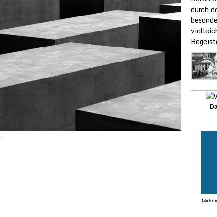
durch de
besonde
vielleic
Begeist
Da
s
Mehr 