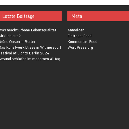
Letzte Beiträge
Meta
Was macht urbane Lebensqualität
Anmelden
irklich aus?
Eintrags-Feed
rüne Oasen in Berlin
Kommentar-Feed
Das Kunstwerk blisse in Wilmersdorf
WordPress.org
estival of Lights Berlin 2024
Gesund schlafen im modernen Alltag