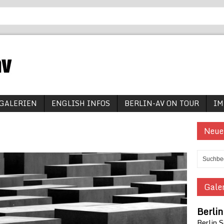
GALERIEN
ENGLISH INFOS
BERLIN-AV ON TOUR
IM
Neue
Galer
Berli
Berlin 