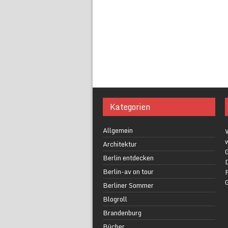
Kategorien
Allgemein
w
Architektur
G
Berlin entdecken
Berlin-av on tour
F
Berliner Sommer
Blogroll
Brandenburg
Bücher