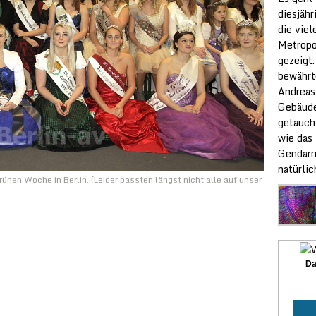
diesjäh
die vie
Metropo
gezeigt.
bewährt
Andreas
Gebäude
getauch
wie das
Gendarm
natürlic
rünen Woche in Berlin. (Leider passten längst nicht alle auf unser
Da