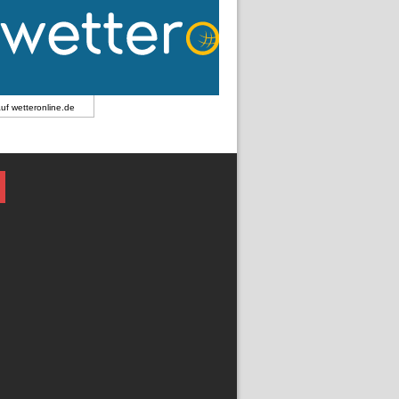
auf
wetteronline.de