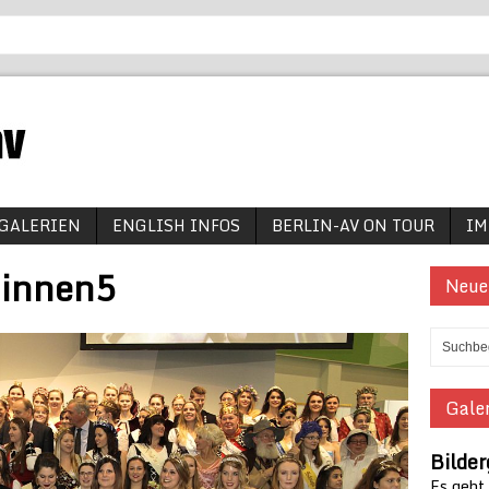
GALERIEN
ENGLISH INFOS
BERLIN-AV ON TOUR
IM
ginnen5
Neue
Galer
Bilder
Es geht