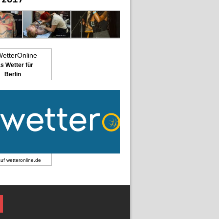
s Wetter für
Berlin
auf
wetteronline.de