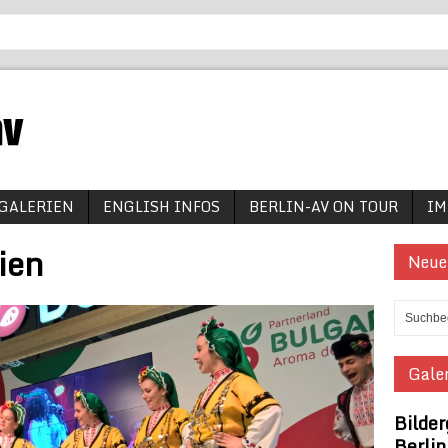
GALERIEN
ENGLISH INFOS
BERLIN-AV ON TOUR
IM
ien
Neue
Galer
Bilder
Berli