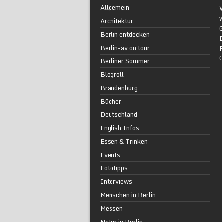
Allgemein
w
Architektur
G
Berlin entdecken
Berlin-av on tour
F
Berliner Sommer
Blogroll
Brandenburg
Bücher
Deutschland
English Infos
Essen & Trinken
Events
Fototipps
Interviews
Menschen in Berlin
Messen
Natur in Berlin