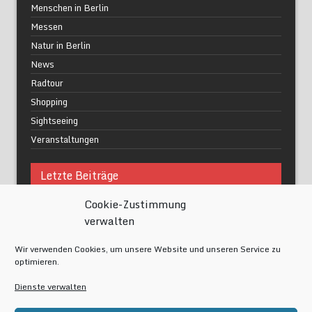
Menschen in Berlin
Messen
Natur in Berlin
News
Radtour
Shopping
Sightseeing
Veranstaltungen
Letzte Beiträge
Cookie-Zustimmung
Was macht urbane Lebensqualität wirklich aus?
verwalten
Grüne Oasen in Berlin
Das Kunstwerk blisse in Wilmersdorf
Wir verwenden Cookies, um unsere Website und unseren Service zu
Festival of Lights Berlin 2024
optimieren.
Gesund schlafen im modernen Alltag
Dienste verwalten
Meta