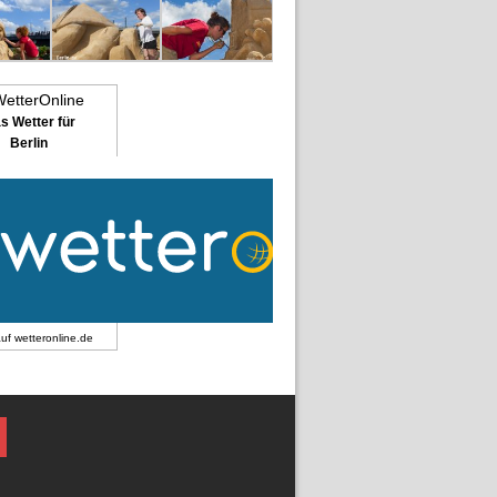
s Wetter für
Berlin
auf
wetteronline.de