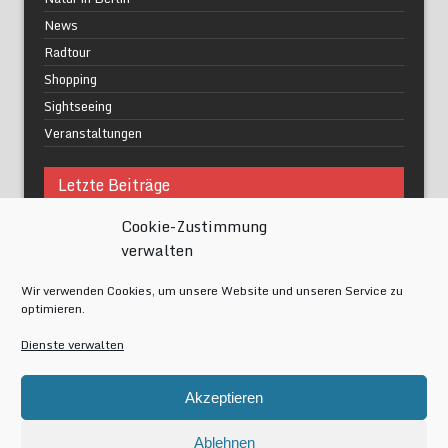
News
Radtour
Shopping
Sightseeing
Veranstaltungen
Letzte Beiträge
Cookie-Zustimmung
Was macht urbane Lebensqualität wirklich aus?
verwalten
Grüne Oasen in Berlin
Das Kunstwerk blisse in Wilmersdorf
Wir verwenden Cookies, um unsere Website und unseren Service zu
Festival of Lights Berlin 2024
optimieren.
Gesund schlafen im modernen Alltag
Dienste verwalten
Meta
Akzeptieren
Anmelden
Eintrags-Feed
Ablehnen