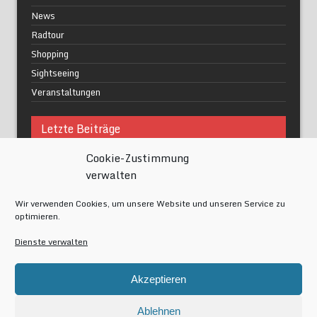
News
Radtour
Shopping
Sightseeing
Veranstaltungen
Letzte Beiträge
Cookie-Zustimmung
Was macht urbane Lebensqualität wirklich aus?
verwalten
Grüne Oasen in Berlin
Das Kunstwerk blisse in Wilmersdorf
Wir verwenden Cookies, um unsere Website und unseren Service zu
Festival of Lights Berlin 2024
optimieren.
Gesund schlafen im modernen Alltag
Dienste verwalten
Meta
Akzeptieren
Anmelden
Eintrags-Feed
Ablehnen
Kommentar-Feed