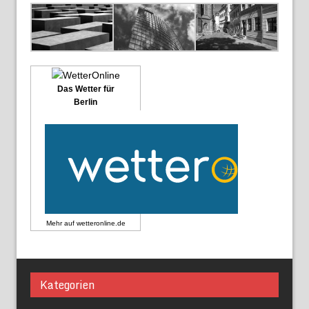
Das Wetter für
Berlin
Mehr auf
wetteronline.de
Kategorien