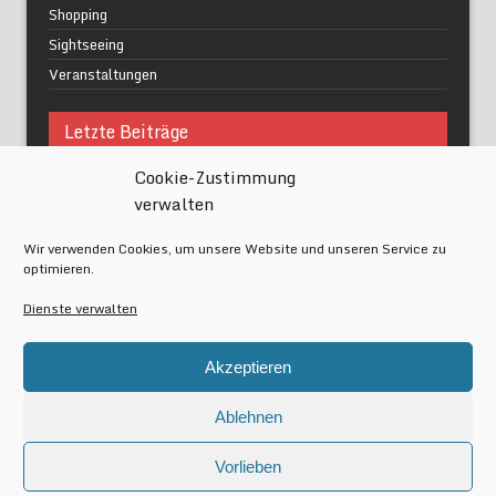
Shopping
Sightseeing
Veranstaltungen
Letzte Beiträge
Cookie-Zustimmung
Was macht urbane Lebensqualität wirklich aus?
verwalten
Grüne Oasen in Berlin
Das Kunstwerk blisse in Wilmersdorf
Wir verwenden Cookies, um unsere Website und unseren Service zu
Festival of Lights Berlin 2024
optimieren.
Gesund schlafen im modernen Alltag
Dienste verwalten
Meta
Akzeptieren
Anmelden
Eintrags-Feed
Ablehnen
Kommentar-Feed
WordPress.org
Vorlieben