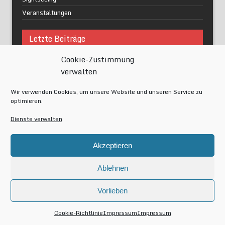
Veranstaltungen
Letzte Beiträge
Cookie-Zustimmung
Was macht urbane Lebensqualität wirklich aus?
verwalten
Grüne Oasen in Berlin
Das Kunstwerk blisse in Wilmersdorf
Wir verwenden Cookies, um unsere Website und unseren Service zu
Festival of Lights Berlin 2024
optimieren.
Gesund schlafen im modernen Alltag
Dienste verwalten
Meta
Akzeptieren
Anmelden
Eintrags-Feed
Ablehnen
Kommentar-Feed
WordPress.org
Vorlieben
Copyright by Berlin-av
Cookie-Richtlinie
Impressum
Impressum