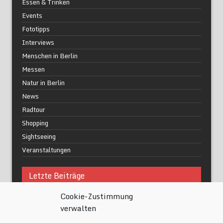
Essen & Trinken
Events
Fototipps
Interviews
Menschen in Berlin
Messen
Natur in Berlin
News
Radtour
Shopping
Sightseeing
Veranstaltungen
Letzte Beiträge
Cookie-Zustimmung
Was macht urbane Lebensqualität wirklich aus?
verwalten
Grüne Oasen in Berlin
Das Kunstwerk blisse in Wilmersdorf