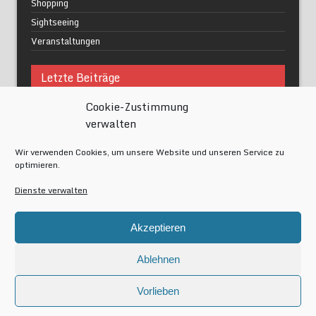
Shopping
Sightseeing
Veranstaltungen
Letzte Beiträge
Cookie-Zustimmung
Was macht urbane Lebensqualität wirklich aus?
verwalten
Grüne Oasen in Berlin
Das Kunstwerk blisse in Wilmersdorf
Wir verwenden Cookies, um unsere Website und unseren Service zu
Festival of Lights Berlin 2024
optimieren.
Gesund schlafen im modernen Alltag
Dienste verwalten
Meta
Akzeptieren
Anmelden
Eintrags-Feed
Ablehnen
Kommentar-Feed
WordPress.org
Vorlieben