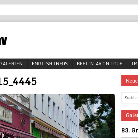
GALERIEN
ENGLISH INFOS
BERLIN-AV ON TOUR
IM
15_4445
Neue
Galer
83. G