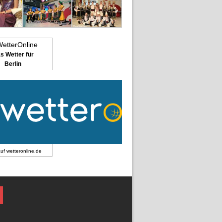
s Wetter für
Berlin
auf
wetteronline.de