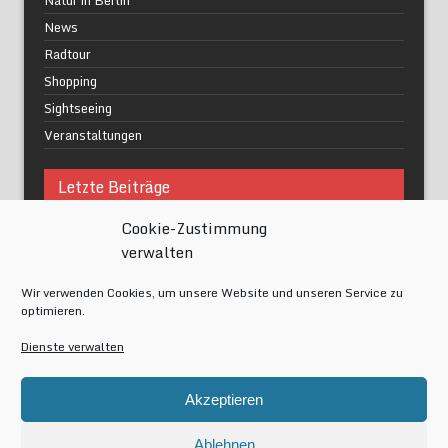
News
Radtour
Shopping
Sightseeing
Veranstaltungen
Letzte Beiträge
Cookie-Zustimmung
Was macht urbane Lebensqualität wirklich aus?
verwalten
Grüne Oasen in Berlin
Das Kunstwerk blisse in Wilmersdorf
Wir verwenden Cookies, um unsere Website und unseren Service zu
Festival of Lights Berlin 2024
optimieren.
Gesund schlafen im modernen Alltag
Dienste verwalten
Meta
Akzeptieren
Anmelden
Eintrags-Feed
Ablehnen