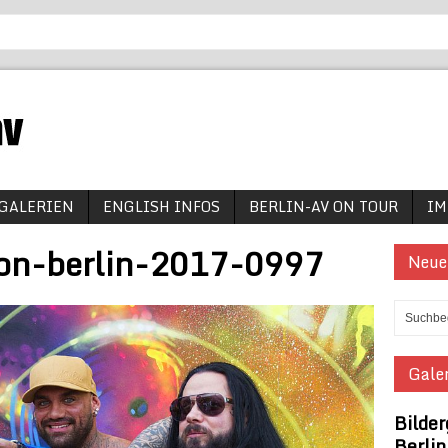
GALERIEN
ENGLISH INFOS
BERLIN-AV ON TOUR
IM
ion-berlin-2017-0997
Neue
Galer
Bilder
Berli