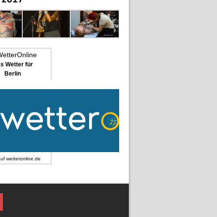
s Wetter für
Berlin
auf
wetteronline.de