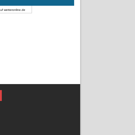
auf
wetteronline.de