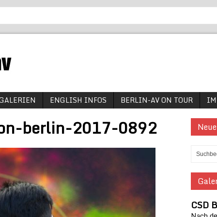
GALERIEN
ENGLISH INFOS
BERLIN-AV ON TOUR
IM
ion-berlin-2017-0892
Neue
Galer
CSD B
Nach den