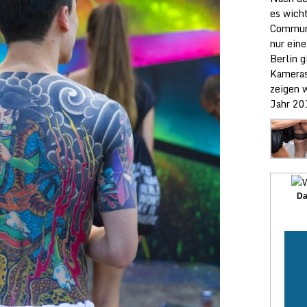
es wicht
Communi
nur ein
Berlin g
Kameras
zeigen w
Jahr 20
Da