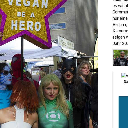
es wicht
Communi
nur ein
Berlin g
Kameras
zeigen w
Jahr 20
Da