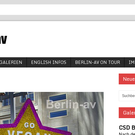
GALERIEN
ENGLISH INFOS
BERLIN-AV ON TOUR
IM
Neue
Galer
CSD B
Nach den