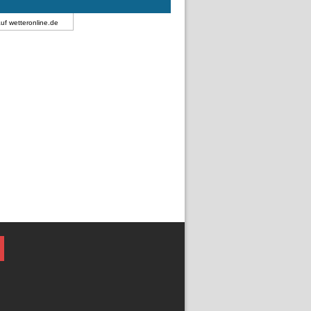
auf
wetteronline.de