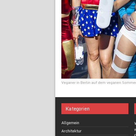
Veganer in Berlin auf dem veganen Somme
Kategorien
Allgemein
w
Architektur
G