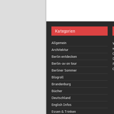
Kategorien
Allgemein
w
Architektur
G
Berlin entdecken
Berlin-av on tour
F
Berliner Sommer
Blogroll
Brandenburg
Bücher
Deutschland
English Infos
Essen & Trinken