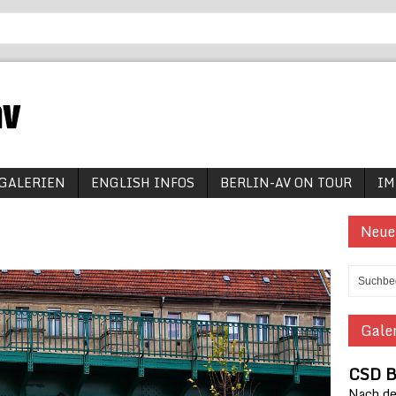
GALERIEN
ENGLISH INFOS
BERLIN-AV ON TOUR
IM
Neue
Galer
CSD B
Nach den