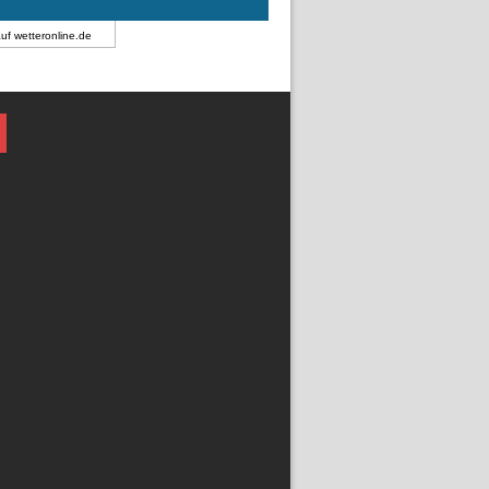
auf
wetteronline.de