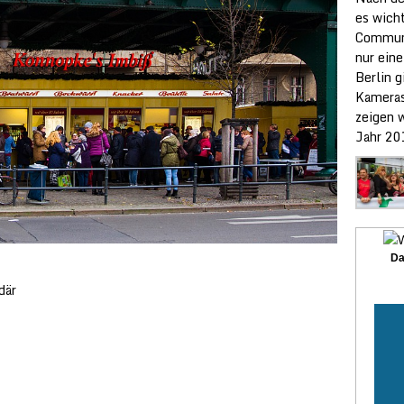
es wicht
Communi
nur ein
Berlin g
Kameras
zeigen w
Jahr 20
Da
där