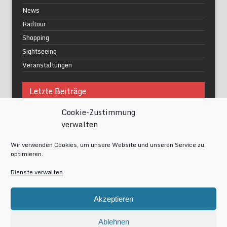
News
Radtour
Shopping
Sightseeing
Veranstaltungen
Letzte Beiträge
Cookie-Zustimmung
Was macht urbane Lebensqualität wirklich aus?
verwalten
Grüne Oasen in Berlin
Das Kunstwerk blisse in Wilmersdorf
Wir verwenden Cookies, um unsere Website und unseren Service zu
Festival of Lights Berlin 2024
optimieren.
Gesund schlafen im modernen Alltag
Dienste verwalten
Meta
Akzeptieren
Anmelden
Eintrags-Feed
Ablehnen
Kommentar-Feed