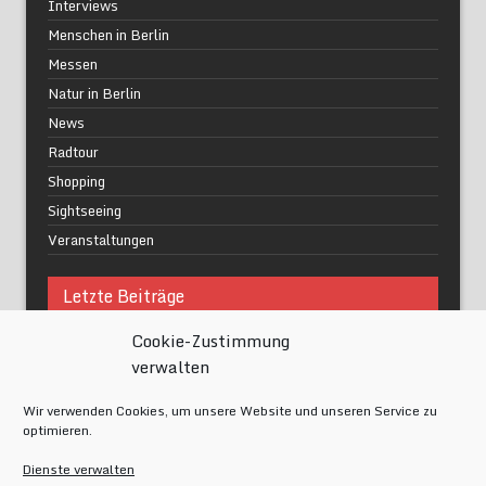
Interviews
Menschen in Berlin
Messen
Natur in Berlin
News
Radtour
Shopping
Sightseeing
Veranstaltungen
Letzte Beiträge
Cookie-Zustimmung
Was macht urbane Lebensqualität wirklich aus?
verwalten
Grüne Oasen in Berlin
Das Kunstwerk blisse in Wilmersdorf
Wir verwenden Cookies, um unsere Website und unseren Service zu
Festival of Lights Berlin 2024
optimieren.
Gesund schlafen im modernen Alltag
Dienste verwalten