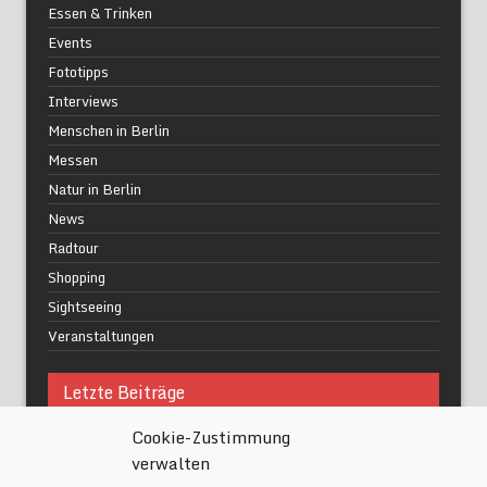
Essen & Trinken
Events
Fototipps
Interviews
Menschen in Berlin
Messen
Natur in Berlin
News
Radtour
Shopping
Sightseeing
Veranstaltungen
Letzte Beiträge
Cookie-Zustimmung
Was macht urbane Lebensqualität wirklich aus?
verwalten
Grüne Oasen in Berlin