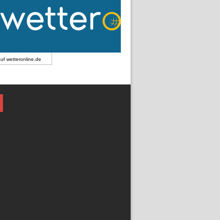
auf
wetteronline.de