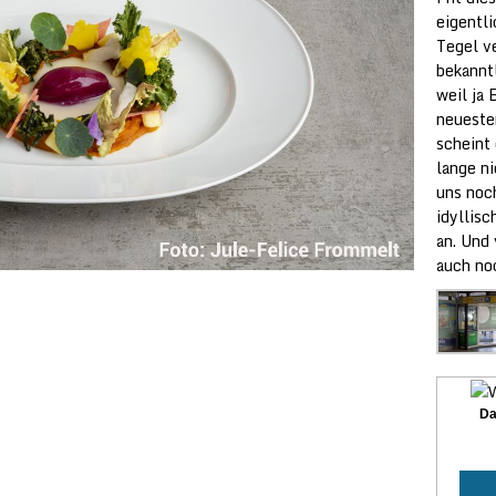
eigentl
Tegel ve
bekannt
weil ja
neueste
scheint
lange ni
uns noc
idyllis
an. Und 
auch no
Da