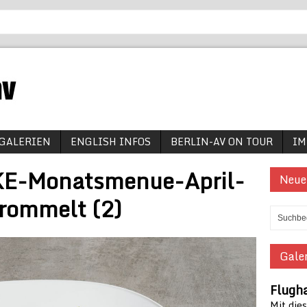
GALERIEN
ENGLISH INFOS
BERLIN-AV ON TOUR
IM
KE-Monatsmenue-April-
Neue
Frommelt (2)
Galer
Flugh
Mit die