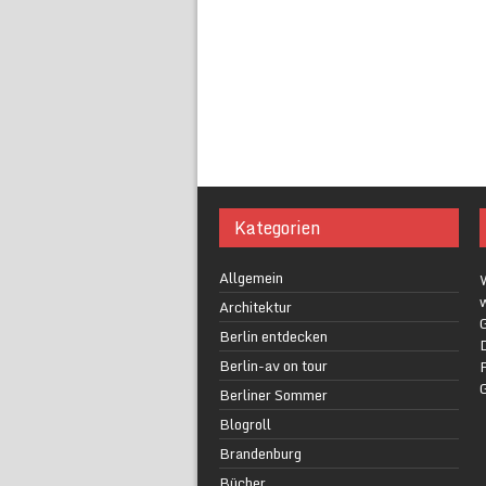
Kategorien
Allgemein
w
Architektur
G
Berlin entdecken
Berlin-av on tour
F
Berliner Sommer
Blogroll
Brandenburg
Bücher