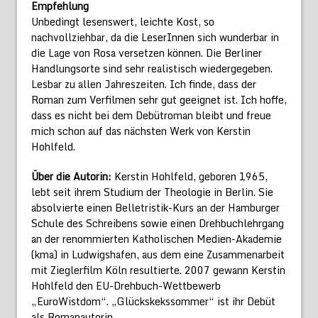
Empfehlung
Unbedingt lesenswert, leichte Kost, so
nachvollziehbar, da die LeserInnen sich wunderbar in
die Lage von Rosa versetzen können. Die Berliner
Handlungsorte sind sehr realistisch wiedergegeben.
Lesbar zu allen Jahreszeiten. Ich finde, dass der
Roman zum Verfilmen sehr gut geeignet ist. Ich hoffe,
dass es nicht bei dem Debütroman bleibt und freue
mich schon auf das nächsten Werk von Kerstin
Hohlfeld.
Über die Autorin:
Kerstin Hohlfeld, geboren 1965,
lebt seit ihrem Studium der Theologie in Berlin. Sie
absolvierte einen Belletristik-Kurs an der Hamburger
Schule des Schreibens sowie einen Drehbuchlehrgang
an der renommierten Katholischen Medien-Akademie
(kma) in Ludwigshafen, aus dem eine Zusammenarbeit
mit Zieglerfilm Köln resultierte. 2007 gewann Kerstin
Hohlfeld den EU-Drehbuch-Wettbewerb
„EuroWistdom“. „Glückskekssommer“ ist ihr Debüt
als Romanautorin.