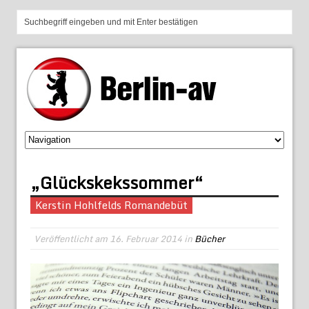
„Glückskekssommer“
Kerstin Hohlfelds Romandebüt
Veröffentlicht am
16. Februar 2014
in
Bücher