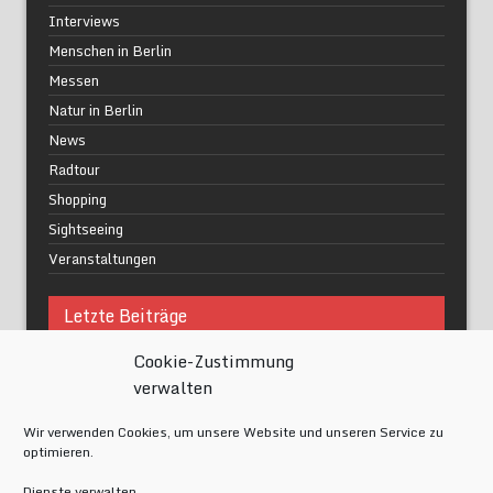
Interviews
Menschen in Berlin
Messen
Natur in Berlin
News
Radtour
Shopping
Sightseeing
Veranstaltungen
Letzte Beiträge
Cookie-Zustimmung
Was macht urbane Lebensqualität wirklich aus?
verwalten
Grüne Oasen in Berlin
Das Kunstwerk blisse in Wilmersdorf
Wir verwenden Cookies, um unsere Website und unseren Service zu
Festival of Lights Berlin 2024
optimieren.
Gesund schlafen im modernen Alltag
Dienste verwalten