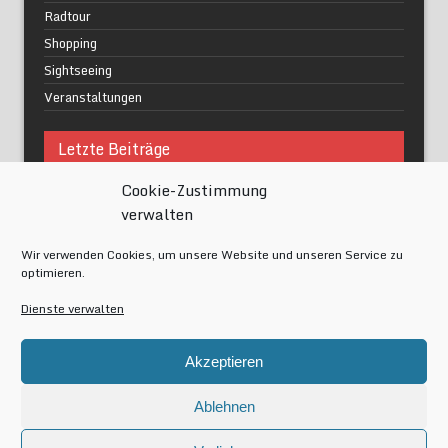
Radtour
Shopping
Sightseeing
Veranstaltungen
Letzte Beiträge
Cookie-Zustimmung
Was macht urbane Lebensqualität wirklich aus?
verwalten
Grüne Oasen in Berlin
Das Kunstwerk blisse in Wilmersdorf
Wir verwenden Cookies, um unsere Website und unseren Service zu
Festival of Lights Berlin 2024
optimieren.
Gesund schlafen im modernen Alltag
Dienste verwalten
Meta
Akzeptieren
Anmelden
Eintrags-Feed
Ablehnen
Kommentar-Feed
WordPress.org