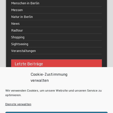
Menschen in Berlin
Messen
Natur in Berlin
News
Radtour
Shopping
Sightseeing
Veranstaltungen
Letzte Beiträge
Cookie-Zustimmung
Was macht urbane Lebensqualität wirklich aus?
verwalten
Grüne Oasen in Berlin
Das Kunstwerk blisse in Wilmersdorf
Wir verwenden Cookies, um unsere Website und unseren Service zu
Festival of Lights Berlin 2024
optimieren.
Gesund schlafen im modernen Alltag
Dienste verwalten
Meta