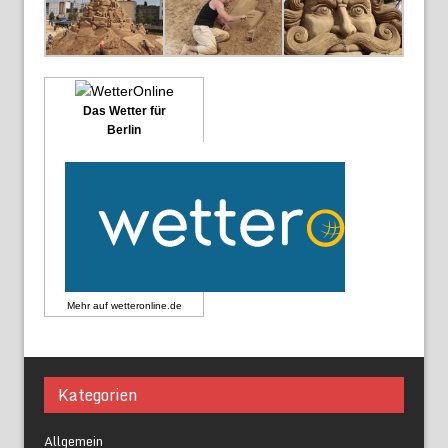
Das Wetter für
Berlin
Mehr auf
wetteronline.de
Kategorien
Allgemein