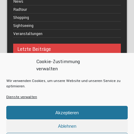
News
Radtour
Shopping
Sightseeing
Veranstaltungen
Letzte Beiträge
Cookie-Zustimmung
Was macht urbane Lebensqualität wirklich aus?
verwalten
Grüne Oasen in Berlin
Das Kunstwerk blisse in Wilmersdorf
Wir verwenden Cookies, um unsere Website und unseren Service zu
Festival of Lights Berlin 2024
optimieren.
Gesund schlafen im modernen Alltag
Dienste verwalten
Meta
Akzeptieren
Anmelden
Eintrags-Feed
Ablehnen
Kommentar-Feed