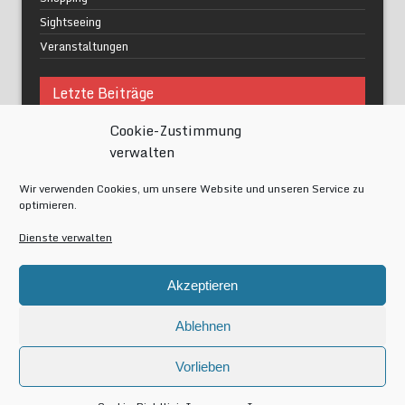
Sightseeing
Veranstaltungen
Letzte Beiträge
Cookie-Zustimmung
Was macht urbane Lebensqualität wirklich aus?
verwalten
Grüne Oasen in Berlin
Das Kunstwerk blisse in Wilmersdorf
Wir verwenden Cookies, um unsere Website und unseren Service zu
Festival of Lights Berlin 2024
optimieren.
Gesund schlafen im modernen Alltag
Dienste verwalten
Meta
Akzeptieren
Anmelden
Eintrags-Feed
Ablehnen
Kommentar-Feed
WordPress.org
Vorlieben
Copyright by Berlin-av