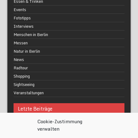
Essen & Trinken
Events
Fototipps
Interviews
Menschen in Berlin
Messen
Natur in Berlin
News
Radtour
Shopping
Sightseeing
Veranstaltungen
Letzte Beiträge
Cookie-Zustimmung
Was macht urbane Lebensqualität wirklich aus?
verwalten
Grüne Oasen in Berlin
Das Kunstwerk blisse in Wilmersdorf